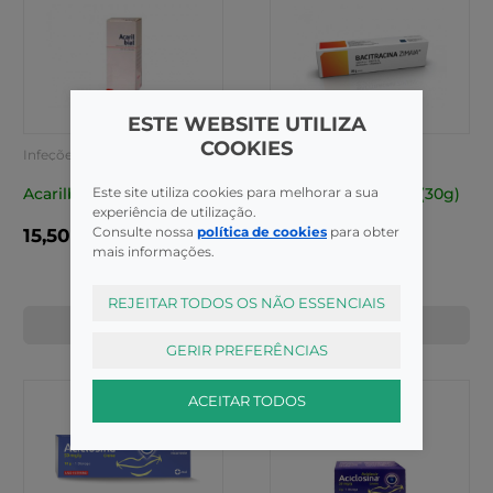
ESTE WEBSITE UTILIZA
COOKIES
Infeções Cutâneas
Infeções Cutâneas
Este site utiliza cookies para melhorar a sua
Acarilbial
Bacitracina Zimaia (30g)
experiência de utilização.
Consulte nossa
política de cookies
para obter
15,50€
16,90€
mais informações.
REJEITAR TODOS OS NÃO ESSENCIAIS
COMPRAR
COMPRAR
GERIR PREFERÊNCIAS
ACEITAR TODOS