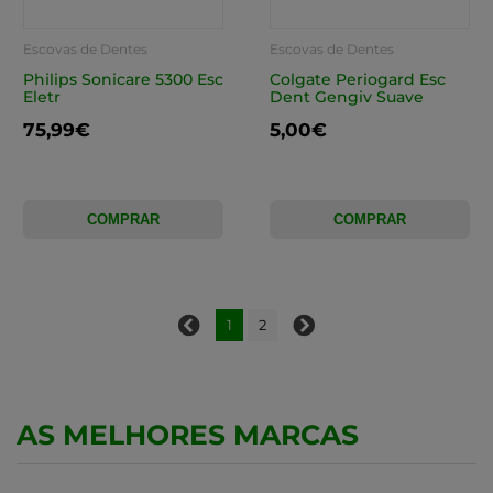
Escovas de Dentes
Escovas de Dentes
Philips Sonicare 5300 Esc
Colgate Periogard Esc
Eletr
Dent Gengiv Suave
75,99€
5,00€
COMPRAR
COMPRAR
1
2
AS MELHORES MARCAS