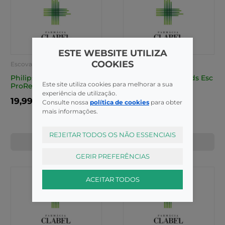
ESTE WEBSITE UTILIZA
COOKIES
Escovas de Dentes
Escovas de Dentes
Philips Sonicare
Philips Sonicare Kids Esc
Este site utiliza cookies para melhorar a sua
ProResults Rec EscElX2
Eletr +3A
experiência de utilização.
19,99€
49,99€
Consulte nossa
política de cookies
para obter
mais informações.
REJEITAR TODOS OS NÃO ESSENCIAIS
COMPRAR
COMPRAR
GERIR PREFERÊNCIAS
ACEITAR TODOS