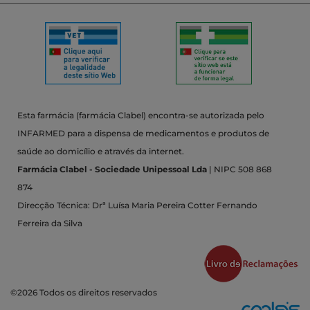
Esta farmácia (farmácia Clabel) encontra-se autorizada pelo
INFARMED para a dispensa de medicamentos e produtos de
saúde ao domicílio e através da internet.
Farmácia Clabel - Sociedade Unipessoal Lda
| NIPC 508 868
874
Direcção Técnica: Drª Luísa Maria Pereira Cotter Fernando
Ferreira da Silva
©2026 Todos os direitos reservados