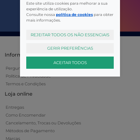
Este site utiliza cookies para melhorar a sua
experiência de utilização.
Consulte nossa
política de cookies
para obter
mais informações.
REJEITAR TODOS OS NÃO ESSENCIAIS
GERIR PREFERÊNCIAS
Informações
ACEITAR TODOS
Perguntas Frequentes
Política de Privacidade
Termos e Condições
Loja online
Entregas
Como Encomendar
Cancelamento, Trocas ou Devoluções
Métodos de Pagamento
Marcas