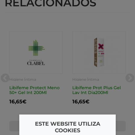
RELACIONADOS
Higiene Íntima
Higiene Íntima
Libifeme Protect Meno
Libifeme Prot Plus Gel
50+ Gel Int 200Ml
Lav Int Dia200Ml
16,65€
16,65€
ESTE WEBSITE UTILIZA
COMPRAR
COMPRAR
COOKIES