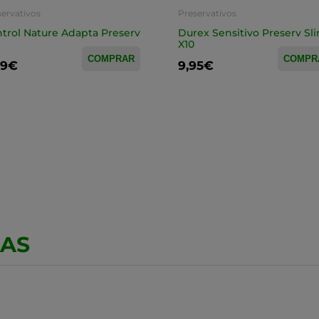
servativos
Preservativos
trol Nature Adapta Preserv
Durex Sensitivo Preserv Sli
X10
COMPRAR
COMPR
99€
9,95€
CAS