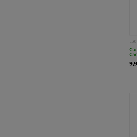
Lubr
Con
Ca
9,