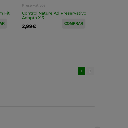
Preservativos
m Fit
Control Nature Ad Preservativo
Adapta X 3
AR
COMPRAR
2,99€
1
2