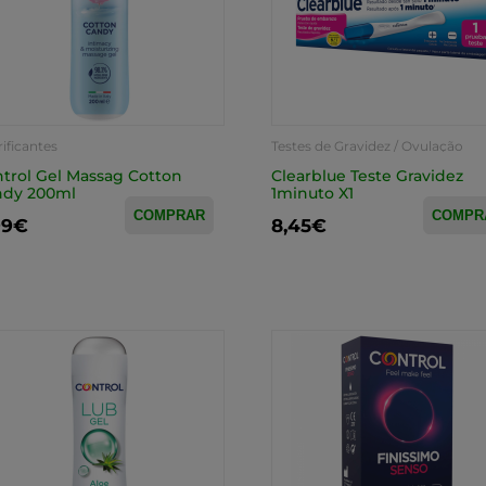
ificantes
Testes de Gravidez / Ovulação
trol Gel Massag Cotton
Clearblue Teste Gravidez
ndy 200ml
1minuto X1
COMPRAR
COMPR
99€
8,45€