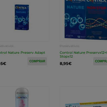
servativos
Preservativos
trol Nature Preserv Adapt
Control Nature Preservx12
Stopx12
COMPRAR
COMPR
95€
8,95€