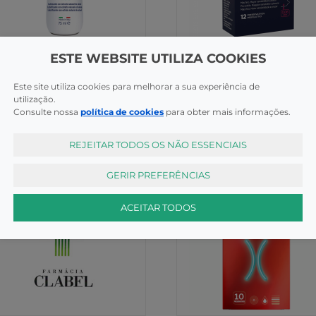
ificantes
Preservativos
ESTE WEBSITE UTILIZA COOKIES
Control Finissimo Senso
trol Gel Lub Aloe 75ml
Preserv X12
Este site utiliza cookies para melhorar a sua experiência de
utilização.
COMPRAR
COMPR
99€
9,95€
Consulte nossa
política de cookies
para obter mais informações.
REJEITAR TODOS OS NÃO ESSENCIAIS
GERIR PREFERÊNCIAS
ACEITAR TODOS