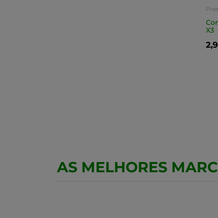
Pre
Con
X3
2,
AS MELHORES MAR