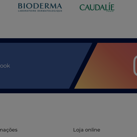
book
rmações
Loja online