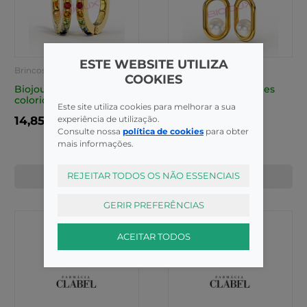
ESTE WEBSITE UTILIZA
Brincos
Brincos
COOKIES
Biojoux Argola D
Biojoux Brinco Agnes
colorida 10mm BJT726
24mm D BJT302
Este site utiliza cookies para melhorar a sua
experiência de utilização.
14,85€
12,95€
Consulte nossa
política de cookies
para obter
mais informações.
REJEITAR TODOS OS NÃO ESSENCIAIS
COMPRAR
COMPRAR
GERIR PREFERÊNCIAS
ACEITAR TODOS