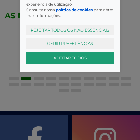
experiência de utilização.
Consulte nossa
política de cookies
para obter
AS MELHORES MARCAS
mais informações.
REJEITAR TODOS OS NÃO ESSENCIAIS
GERIR PREFERÊNCIAS
ACEITAR TODOS