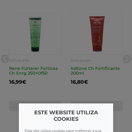
Anti-queda
Anti-queda
Rene Furterer Forticea
Iraltone Ch Fortificante
Ch Enrg 250+Of50
200ml
16,99€
16,80€
COMPRAR
COMPRAR
ESTE WEBSITE UTILIZA
COOKIES
Este site utiliza cookies para melhorar a sua