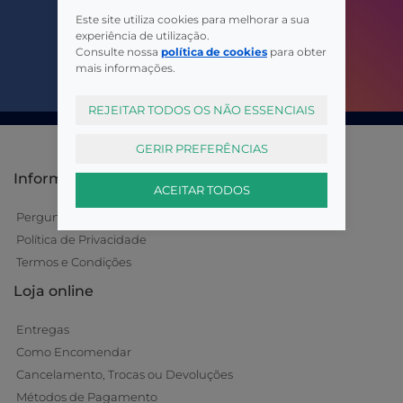
Este site utiliza cookies para melhorar a sua
experiência de utilização.
Consulte nossa
política de cookies
para obter
mais informações.
REJEITAR TODOS OS NÃO ESSENCIAIS
GERIR PREFERÊNCIAS
Informações
ACEITAR TODOS
Perguntas Frequentes
Política de Privacidade
Termos e Condições
Loja online
Entregas
Como Encomendar
Cancelamento, Trocas ou Devoluções
Métodos de Pagamento