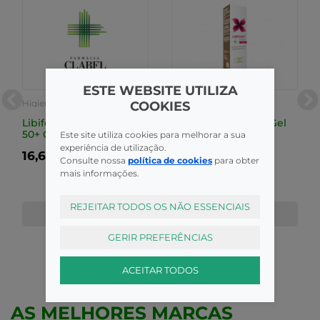
ESTE WEBSITE UTILIZA
Higiene Íntima
Higiene Íntima
COOKIES
Libifeme Protect Meno
Libifeme Prot Plus Gel
50+ Gel Int 200Ml
Lav Int Dia200Ml
Este site utiliza cookies para melhorar a sua
experiência de utilização.
16,65€
16,65€
Consulte nossa
política de cookies
para obter
mais informações.
REJEITAR TODOS OS NÃO ESSENCIAIS
COMPRAR
COMPRAR
GERIR PREFERÊNCIAS
ACEITAR TODOS
AS MELHORES MARCAS