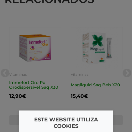
Vitaminas
Vitaminas
Immefort Oro Pó
Magliquid Saq Beb X20
Orodispersível Saq X30
12,90€
15,40€
ESTE WEBSITE UTILIZA
COMPRAR
COMPRAR
COOKIES