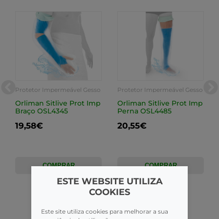
Protetor Impermeável Gesso
Protetor Impermeável Gesso
Orliman Sitlive Prot Imp
Orliman Sitlive Prot Imp
Braço OSL4345
Perna OSL4485
19,58€
20,55€
COMPRAR
COMPRAR
ESTE WEBSITE UTILIZA
COOKIES
Este site utiliza cookies para melhorar a sua