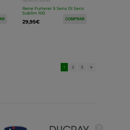
Sprays e Loções
Rene Furterer 5 Sens Ol Seco
Sublim 100
AR
COMPRAR
29,95€
1
2
3
4