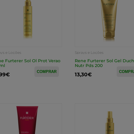
ays e Loções
Sprays e Loções
e Furterer Sol Ol Prot Verao
Rene Furterer Sol Gel Duc
0ml
Nutr Pds 200
COMPRAR
COMPR
,99€
13,30€