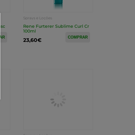
Sprays e Loções
asc
Rene Furterer Sublime Curl Cr
100ml
AR
COMPRAR
23,60€