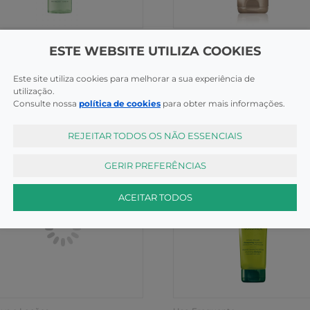
 Frequente
Cabelo Seco
ESTE WEBSITE UTILIZA COOKIES
e Furterer Naturia Spr
Rene Furterer Abs Kerat M
semb 200ml
Rep Cnf100
Este site utiliza cookies para melhorar a sua experiência de
COMPRAR
COMPR
,99€
22,99€
utilização.
Consulte nossa
política de cookies
para obter mais informações.
REJEITAR TODOS OS NÃO ESSENCIAIS
GERIR PREFERÊNCIAS
ACEITAR TODOS