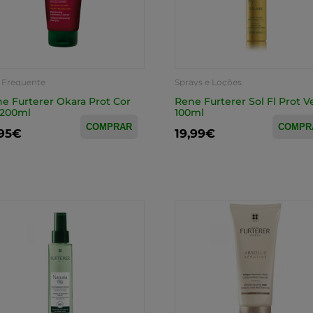
 Frequente
Sprays e Loções
e Furterer Okara Prot Cor
Rene Furterer Sol Fl Prot V
 200ml
100ml
COMPRAR
COMPR
,95€
19,99€