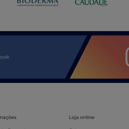
book
rmações
Loja online