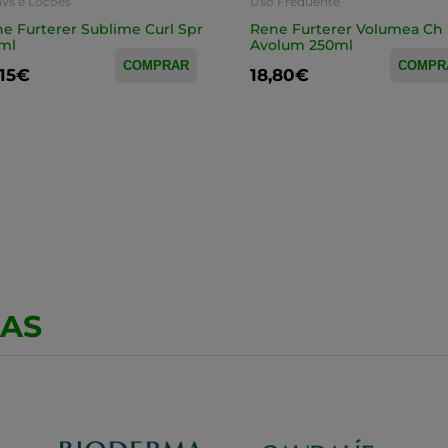
ays e Loções
Uso Frequente
e Furterer Sublime Curl Spr
Rene Furterer Volumea Ch
ml
Avolum 250ml
COMPRAR
COMPR
,15€
18,80€
CAS