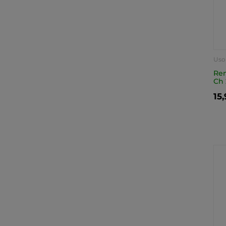
Uso
Ren
Ch
15