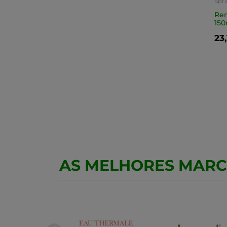
Spr
Ren
150
23
AS MELHORES MAR