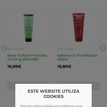
Anti-queda
Anti-queda
Rene Furterer Forticea
Iraltone Ch Fortificante
Ch Enrg 250+Of50
200ml
16,99€
16,80€
COMPRAR
COMPRAR
ESTE WEBSITE UTILIZA
COOKIES
Este site utiliza cookies para melhorar a sua