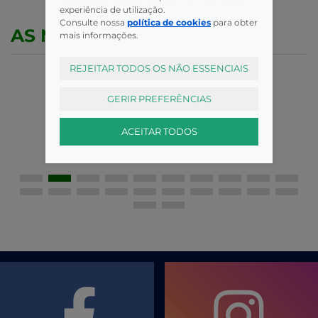
experiência de utilização.
Consulte nossa
política de cookies
para obter
AS MELHORES MARCAS
mais informações.
REJEITAR TODOS OS NÃO ESSENCIAIS
GERIR PREFERÊNCIAS
ACEITAR TODOS