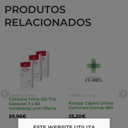
PRODUTOS
RELACIONADOS
Cabelo e Unhas
Cabelo e Unhas
Cistitone Forte BD Trio
Kneipp Cabelo Unhas
Cápsulas 3 x 60
Gummies Gomas X60
Unidade(s) com Oferta
da 3ª Embalagem
59,96€
25,20€
ESTE WEBSITE UTILIZA