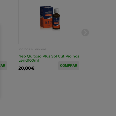
Piolhos e Lêndeas
Piolhos e Lênde
l
Neo Quitoso Plus Sol Cut Piolhos
Advancis P Ze
Lend100ml
Piolh100ml+P
RAR
COMPRAR
20,80€
19,10€