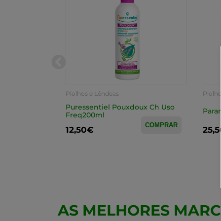
Piolhos e Lêndeas
Piolh
ao Piolhos
Puressentiel Pouxdoux Ch Uso
Para
Freq200ml
COMPRAR
COMPRAR
12,50€
25,
AS MELHORES MAR