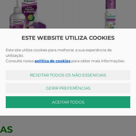
ESTE WEBSITE UTILIZA COOKIES
Este site utiliza cookies para melhorar a sua experiência de
utilização.
os e Lêndeas
Piolhos e Lêndeas
Consulte nossa
política de cookies
para obter mais informações.
Puressentiel Sos Spray Repe
nix Ch Tratam Piolhos 200ml
Piolh75ml
REJEITAR TODOS OS NÃO ESSENCIAIS
COMPRAR
COMP
50€
16,10€
GERIR PREFERÊNCIAS
ACEITAR TODOS
CAS