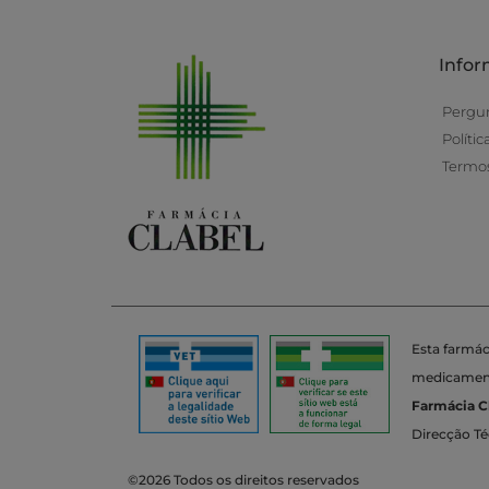
Info
Pergu
Políti
Termos
Esta farmác
medicamento
Farmácia C
Direcção Té
©2026 Todos os direitos reservados