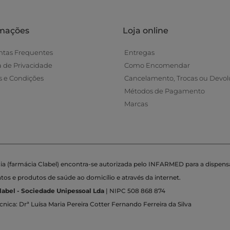
rmações
Loja online
ntas Frequentes
Entregas
ca de Privacidade
Como Encomendar
 e Condições
Cancelamento, Trocas ou Devol
Métodos de Pagamento
Marcas
ia (farmácia Clabel) encontra-se autorizada pelo INFARMED para a dispens
s e produtos de saúde ao domicílio e através da internet.
label - Sociedade Unipessoal Lda
| NIPC 508 868 874
cnica: Drª Luísa Maria Pereira Cotter Fernando Ferreira da Silva