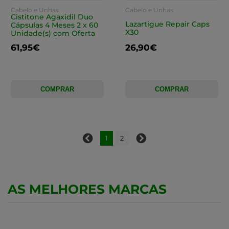
Cabelo e Unhas
Cabelo e Unhas
Cistitone Agaxidil Duo
Lazartigue Repair Caps
Cápsulas 4 Meses 2 x 60
X30
Unidade(s) com Oferta
de 50% na 2ª
61,95€
26,90€
Embalagem
COMPRAR
COMPRAR
1
2
AS MELHORES MARCAS