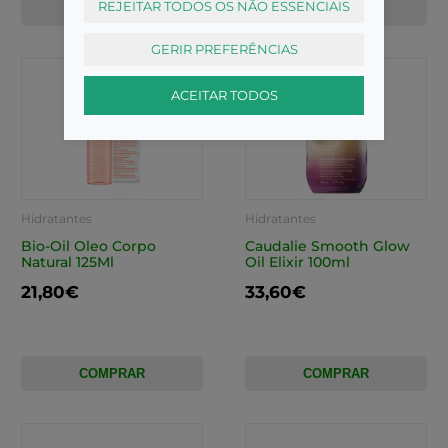
REJEITAR TODOS OS NÃO ESSENCIAIS
COMPRAR
COMPRAR
GERIR PREFERÊNCIAS
ACEITAR TODOS
Hidratantes
Hidratantes
Bio-Oil Oleo Corpo
Caudalie Smooth Glow
Natural 125Ml
Oil Elixir 100ml
21,80€
33,60€
COMPRAR
COMPRAR