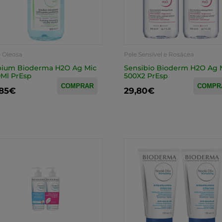
e Oleosa
Pele Sensível e Rosácea
bium Bioderma H2O Ag Mic
Sensibio Bioderm H2O Ag 
Ml PrEsp
500X2 PrEsp
COMPRAR
COMPR
,85€
29,80€