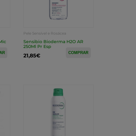
Pele Sensível e Rosácea
Mic
Sensibio Bioderma H2O AR
250Ml Pr Esp
AR
COMPRAR
21,85€