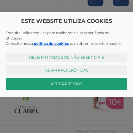
e
Anti-caspa
ESTE WEBSITE UTILIZA COOKIES
derm Bioderm Int
Node Bioderma Ds Ch Cr 1
um500MlX2 Desc20E
X2
Este site utiliza cookies para melhorar a sua experiência de
COMPRAR
COMPR
,99€
24,35€
utilização.
Consulte nossa
política de cookies
para obter mais informações.
REJEITAR TODOS OS NÃO ESSENCIAIS
GERIR PREFERÊNCIAS
ACEITAR TODOS
e
Pele Sensível e Rosácea