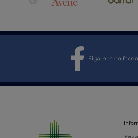
Siga-nos no face
Info
Pergu