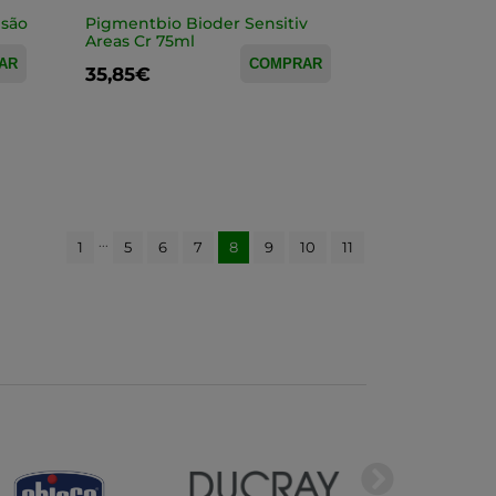
lsão
Pigmentbio Bioder Sensitiv
Areas Cr 75ml
AR
COMPRAR
35,85€
...
1
5
6
7
8
9
10
11