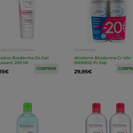
 Sensível e Rosácea
Hidratantes
sibio Bioderma Ds Gel
Atoderm Bioderma Cr Ultr
ssant 200 Ml
500MlX2 Pr Esp
COMPRAR
COMPR
,15€
29,95€