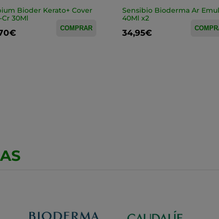
ium Bioder Kerato+ Cover
Sensibio Bioderma Ar Emu
-Cr 30Ml
40Ml x2
COMPRAR
COMPR
,70€
34,95€
CAS