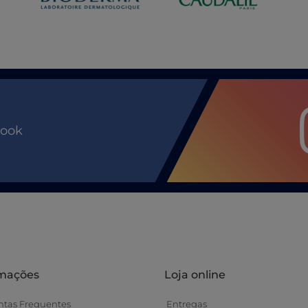
book
rmações
Loja online
ntas Frequentes
Entregas