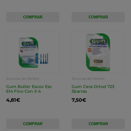
COMPRAR
COMPRAR
Escovas de Dentes
Escovas de Dentes
Gum Butler Escov Esc
Gum Cera Ortod 723
614 Fino Con X 4
5barras
4,81€
7,50€
COMPRAR
COMPRAR