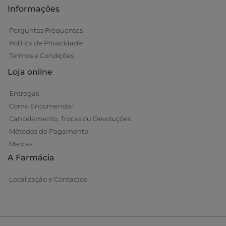
Informações
Perguntas Frequentes
Política de Privacidade
Termos e Condições
Loja online
Entregas
Como Encomendar
Cancelamento, Trocas ou Devoluções
Métodos de Pagamento
Marcas
A Farmácia
Localização e Contactos