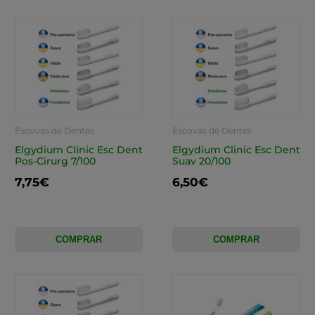
Escovas de Dentes
Escovas de Dentes
Elgydium Clinic Esc Dent
Elgydium Clinic Esc Dent
Pos-Cirurg 7/100
Suav 20/100
7,75€
6,50€
COMPRAR
COMPRAR