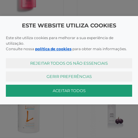
ratantes
Hidratantes
ESTE WEBSITE UTILIZA COOKIES
Rose Lt Corpo 250Ml
Bepanthene Eczema Cr 50
Este site utiliza cookies para melhorar a sua experiência de
utilização.
COMPRAR
COMPR
,95€
15,95€
Consulte nossa
política de cookies
para obter mais informações.
REJEITAR TODOS OS NÃO ESSENCIAIS
GERIR PREFERÊNCIAS
ACEITAR TODOS