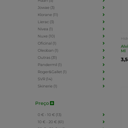
Haan (5)
Jowae (3)
Klorane (11)
Lierac (3)
Nivea (1)
Nuxe (10)
Hid
Oficinal (1)
Alv
Oleoban (1)
Ml
Outras (31)
3,
Pandermil (1)
Roger&Gallet (1)
SVR (14)
Skinerie (1)
Preço
0 € - 10 € (13)
10 € - 20 € (61)