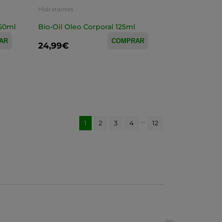
Hidratantes
 50ml
Bio-Oil Oleo Corporal 125ml
AR
COMPRAR
24,99€
...
1
2
3
4
12