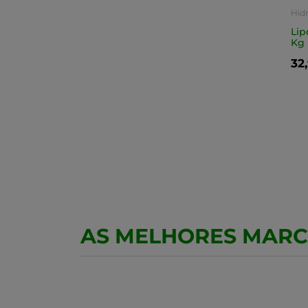
Hid
Lip
Kg
32
AS MELHORES MAR