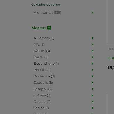
Cuidados de corpo
Hidratantes (139)
Marcas
A Derma (12)
ATL (3)
Hid
Avène (13)
Barral (1)
D A
Bepanthene (1)
18
Bio-Oil (4)
Bioderma (8)
Caudalie (8)
Cetaphil (1)
D Aveia (2)
Ducray (2)
Farline (1)