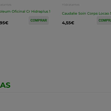
ratantes
Hidratantes
oleum Oficinal Cr Hidraplus 1
Caudalie Soin Corps Locao
COMPRAR
COMPR
,95€
4,55€
CAS