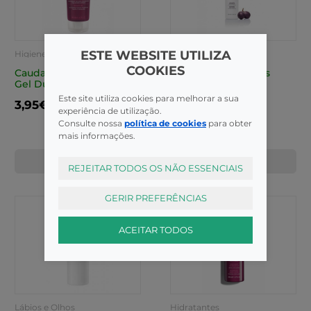
ESTE WEBSITE UTILIZA
Higiene
Hidratantes
COOKIES
Caudalie The Des Vignes
Caudalie Soin Corps
Gel Duche 50ml
Locao 50ml
Este site utiliza cookies para melhorar a sua
3,95€
4,55€
experiência de utilização.
Consulte nossa
política de cookies
para obter
mais informações.
COMPRAR
COMPRAR
REJEITAR TODOS OS NÃO ESSENCIAIS
GERIR PREFERÊNCIAS
ACEITAR TODOS
Lábios e Olhos
Hidratantes