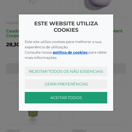
ESTE WEBSITE UTILIZA
Hidratantes
Hidratantes
COOKIES
Caudalie Vinother Loc
Caudalie Vinother Mant
Corpo Nutrit 400Ml
Corpo Vegan 30G
Este site utiliza cookies para melhorar a sua
28,30€
24,60€
experiência de utilização.
Consulte nossa
política de cookies
para obter
mais informações.
COMPRAR
COMPRAR
REJEITAR TODOS OS NÃO ESSENCIAIS
GERIR PREFERÊNCIAS
ACEITAR TODOS
Higiene
Higiene